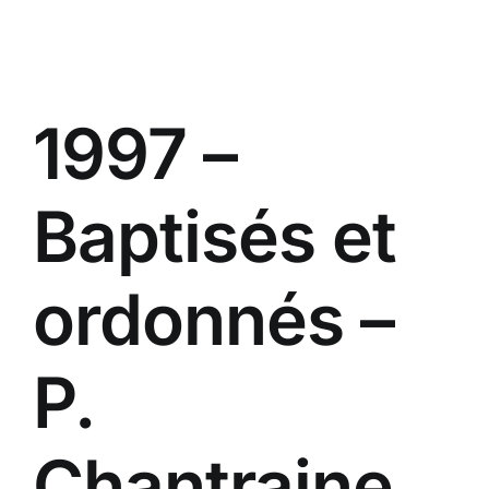
Passer
au
contenu
1997 –
Baptisés et
ordonnés –
P.
Chantraine