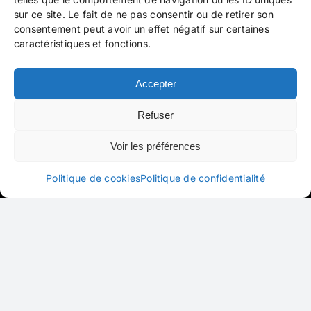
sur ce site. Le fait de ne pas consentir ou de retirer son
consentement peut avoir un effet négatif sur certaines
caractéristiques et fonctions.
Accepter
Refuser
Voir les préférences
Politique de cookies
Politique de confidentialité
Marie de la Trinité
(Lyon, 3 juillet 1903 – Marsannay-la-
Côte, 21 novembre 1980) est une religieuse dominicaine
française dont la spiritualité a influencé Hans Urs von
Balthasar.