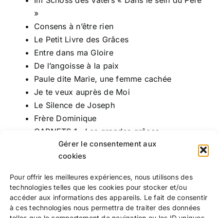
Im Schoss des Vaters « Dans le sein du Père
»
Consens à n’être rien
Le Petit Livre des Grâces
Entre dans ma Gloire
De l’angoisse à la paix
Paule dite Marie, une femme cachée
Je te veux auprès de Moi
Le Silence de Joseph
Frère Dominique
CARNETS 1 : Les grandes grâces
Gérer le consentement aux
CARNET 4 : Le mystère de paternité
cookies
Carnet 5 : « En holocauste sur l’autel »
CARNETS 2 : « Revêtir le Sacerdoce »
Pour offrir les meilleures expériences, nous utilisons des
CARNETS 3 : Du sacerdoce à la filiation
technologies telles que les cookies pour stocker et/ou
Deux grandes grâces de Marie de la Trinité
accéder aux informations des appareils. Le fait de consentir
à ces technologies nous permettra de traiter des données
telles que le comportement de navigation ou les ID uniques