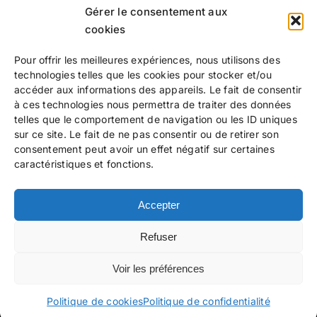
des liens. Tout utilisateur observant un lien
Gérer le consentement aux
présent sur le site www.mariedelatrinite.org et
cookies
conduisant à un contenu qui semble obsolète ou
Pour offrir les meilleures expériences, nous utilisons des
inapproprié est invité à le signaler par
technologies telles que les cookies pour stocker et/ou
l’intermédiaire de la page contact.
accéder aux informations des appareils. Le fait de consentir
à ces technologies nous permettra de traiter des données
telles que le comportement de navigation ou les ID uniques
sur ce site. Le fait de ne pas consentir ou de retirer son
consentement peut avoir un effet négatif sur certaines
caractéristiques et fonctions.
Marie de la Trinité
(Lyon, 3 juillet 1903 – Marsannay-la-
Côte, 21 novembre 1980) est une religieuse dominicaine
Accepter
française dont la spiritualité a influencé Hans Urs von
Balthasar.
Refuser
Voir les préférences
Toggle
Politique de cookies
Politique de confidentialité
Navigation