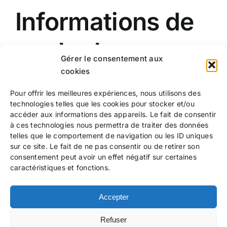
Informations de
contact
Gérer le consentement aux
cookies
Pour offrir les meilleures expériences, nous utilisons des
Vous pouvez à tout moment nous contacter en
technologies telles que les cookies pour stocker et/ou
utilisant le formulaire de contact.
accéder aux informations des appareils. Le fait de consentir
à ces technologies nous permettra de traiter des données
telles que le comportement de navigation ou les ID uniques
sur ce site. Le fait de ne pas consentir ou de retirer son
consentement peut avoir un effet négatif sur certaines
caractéristiques et fonctions.
Marie de la Trinité
(Lyon, 3 juillet 1903 – Marsannay-la-
Côte, 21 novembre 1980) est une religieuse dominicaine
Accepter
française dont la spiritualité a influencé Hans Urs von
Balthasar.
Refuser