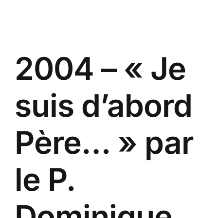
Passer
au
contenu
2004 – « Je
suis d’abord
Père… » par
le P.
Dominique