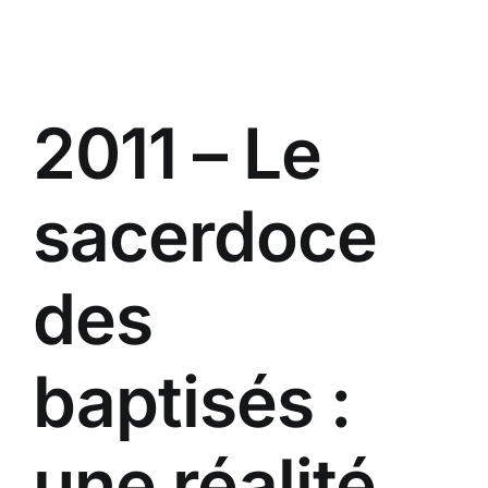
Passer
au
contenu
2011 – Le
sacerdoce
des
baptisés :
une réalité