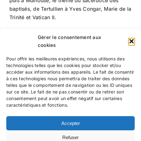
puis à Mulhouse, le thème du sacerdoce des
baptisés, de Tertullien à Yves Congar, Marie de la
Trinité et Vatican II.
Texte de la conférence :
Gérer le consentement aux
cookies
Pour offrir les meilleures expériences, nous utilisons des
technologies telles que les cookies pour stocker et/ou
accéder aux informations des appareils. Le fait de consentir
à ces technologies nous permettra de traiter des données
telles que le comportement de navigation ou les ID uniques
sur ce site. Le fait de ne pas consentir ou de retirer son
consentement peut avoir un effet négatif sur certaines
caractéristiques et fonctions.
Marie de la Trinité
(Lyon, 3 juillet 1903 – Marsannay-la-
Côte, 21 novembre 1980) est une religieuse dominicaine
Accepter
française dont la spiritualité a influencé Hans Urs von
Balthasar.
Refuser