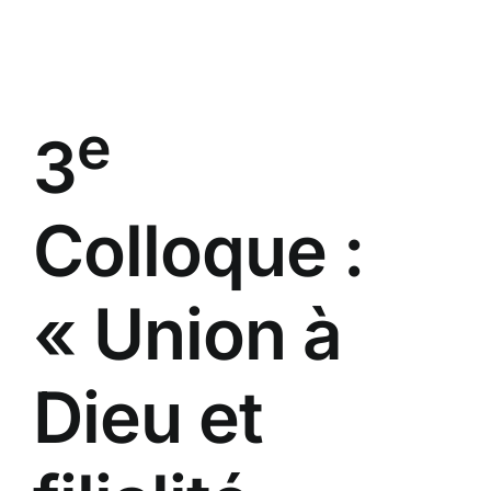
Passer
au
contenu
e
3
Colloque :
« Union à
Dieu et