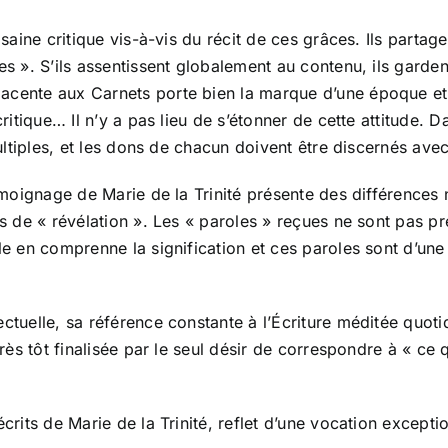
ne saine critique vis-à-vis du récit de ces grâces. Ils par
ées ». S’ils assentissent globalement au contenu, ils gar
acente aux Carnets porte bien la marque d’une époque et l
critique… Il n’y a pas lieu de s’étonner de cette attitude. D
 multiples, et les dons de chacun doivent être discernés av
témoignage de Marie de la Trinité présente des différences
pas de « révélation ». Les « paroles » reçues ne sont pas p
lle en comprenne la signification et ces paroles sont d’une
ectuelle, sa référence constante à l’Écriture méditée quot
très tôt finalisée par le seul désir de correspondre à « ce q
écrits de Marie de la Trinité, reflet d’une vocation excepti