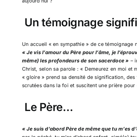
aujourd’hui ?
Un témoignage signifi
Un accueil « en sympathie » de ce témoignage ne 
« Je vis l’amour du Père pour l’âme, je l’épr
même) les profondeurs de son sacerdoce »
– 
Christ, selon sa parole : « Demeurez en moi et m
« gloire » prend sa densité de signification, d
scrutées dans la foi et suscitent une prière po
Le Père…
« Je suis d’abord Père de même que tu m’es d’
par le péché, tu m’es d’abord enfant, aimé(e) to