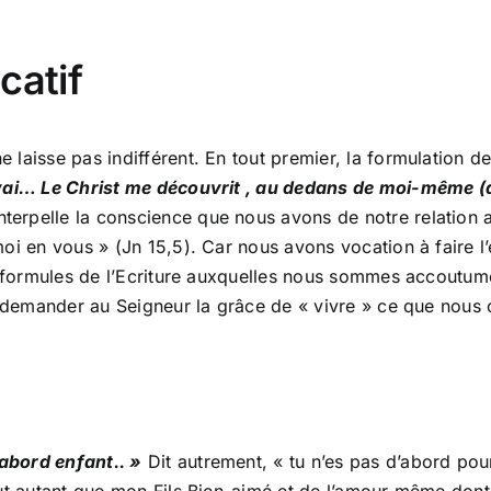
catif
laisse pas indifférent. En tout premier, la formulation des
ouvai… Le Christ me découvrit , au dedans de moi-même
interpelle la conscience que nous avons de notre relation au
oi en vous » (Jn 15,5). Car nous avons vocation à faire l
es formules de l’Ecriture auxquelles nous sommes accoutum
ur demander au Seigneur la grâce de « vivre » ce que nous
abord enfant.. »
Dit autrement, « tu n’es pas d’abord pou
ut autant que mon Fils Bien-aimé et de l’amour même dont 