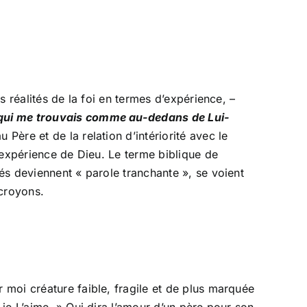
 réalités de la foi en termes d’expérience, –
 (qui me trouvais comme au-dedans de Lui-
 Père et de la relation d’intériorité avec le
’expérience de Dieu. Le terme biblique de
és deviennent « parole tranchante », se voient
 croyons.
r moi créature faible, fragile et de plus marquée
je L’aime. » Qui dira l’amour d’un père pour son