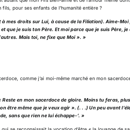
n fils, pour ses enfants de l’humanité entière ?
t à mes droits sur Lui, à cause de la Filiation). Aime-
 et que je suis ton Père. Et moi parce que je suis Père, j
’autres. Mais toi, ne fixe que Moi ». »
cerdoce, comme j’ai moi-même marché en mon sacerdoce » 
« Reste en mon sacerdoce de gloire. Moins tu feras, plu
on être même que je veux agir ». (. . .) Un peu avant l’él
de, sans que rien ne lui échappe-’. »
 qui se reconnaissait la vocation d’être « la louange de sa 