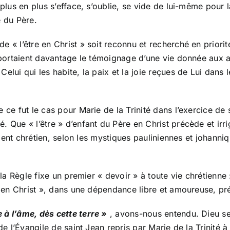
lus en plus s’efface, s’oublie, se vide de lui-même pour lai
e du Père.
 « l’être en Christ » soit reconnu et recherché en priorité
s portaient davantage le témoignage d’une vie donnée aux 
elui qui les habite, la paix et la joie reçues de Lui dans 
e ce fut le cas pour Marie de la Trinité dans l’exercice d
 Que « l’être » d’enfant du Père en Christ précède et irrig
Orient chrétien, selon les mystiques pauliniennes et johanniq
t la Règle fixe un premier « devoir » à toute vie chrétien
re en Christ », dans une dépendance libre et amoureuse, pr
 à l’âme, dès cette terre »
, avons-nous entendu. Dieu s
de l’Évangile de saint Jean repris par Marie de la Trinité à